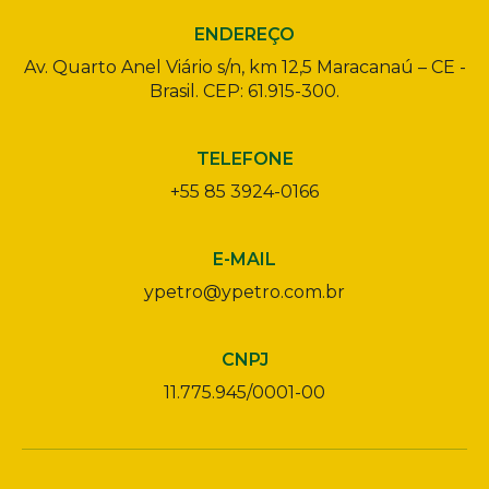
ENDEREÇO
Av. Quarto Anel Viário s/n, km 12,5 Maracanaú – CE -
Brasil. CEP: 61.915-300.
TELEFONE
+55 85 3924-0166
E-MAIL
ypetro@ypetro.com.br
CNPJ
11.775.945/0001-00